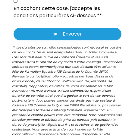
En cochant cette case, j'accepte les
conditions particulières ci-dessous **
Envoyer
** Les données personnelles communiquées sont nécessaires aux fins
de vous contacter et sont enregistrées dans un fichier informatisé.
Elles sont destinées à Pôle de Formation Équestre et ses sous-
traitants dans le seul but de répondre à votre message. Les données
collectées seront communiquées aux seuls destinataires suivants:
Pôle de Formation Équestre 725 Chemin de la Quarrée 26700
Pierrelatte contact@formation-equestre.com. Vous disposez de
droits d’accès, de rectification, d’effacement, de portabilité, de
limitation, d’opposition, de retrait de votre consentement à tout
moment et du droit d’introduire une réclamation auprès d’une
autorité de contrôle, ainsi que d’organiser le sort de vos données
post-mortem. Vous pouvez exercer ces droits par voie postale à
l'adresse 725 Chemin de la Quarrée 26700 Pierrelatte ou par courrier
électronique à l'adresse contact@formation-equestre.com. Un
justificatif d'identité pourra vous être demandé. Nous conservons vos
données pendant la période de prise de contact puis pendant la
durée de prescription légale aux fins probatoires et de gestion des
contentieux. Vous avez le droit de vous inscrire sur la liste
d'opposition au démarchage téléphonique, disponible à cette