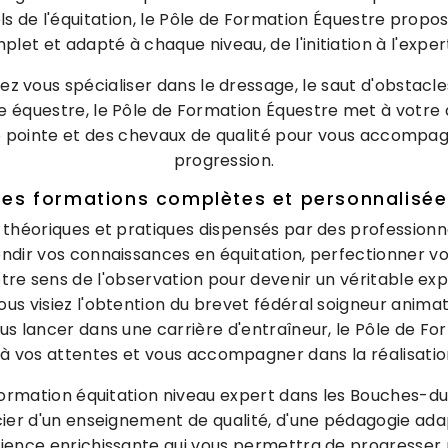
ls de l'équitation, le Pôle de Formation Équestre pro
plet et adapté à chaque niveau, de l'initiation à l'expert
ez vous spécialiser dans le dressage, le saut d'obstacles
ne équestre, le Pôle de Formation Équestre met à votre 
de pointe et des chevaux de qualité pour vous accompa
progression.
Des formations complètes et personnalisée
 théoriques et pratiques dispensés par des professionn
ndir vos connaissances en équitation, perfectionner vo
re sens de l'observation pour devenir un véritable ex
us visiez l'obtention du brevet fédéral soigneur anima
us lancer dans une carrière d'entraîneur, le Pôle de F
à vos attentes et vous accompagner dans la réalisation
 formation équitation niveau expert dans les Bouches-d
cier d'un enseignement de qualité, d'une pédagogie ada
rience enrichissante qui vous permettra de progresser