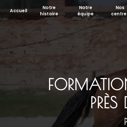
Panneau de gestion des cookies
Notre
Notre
Nos
Accueil
histoire
équipe
centre
FORMATION
PRÈS