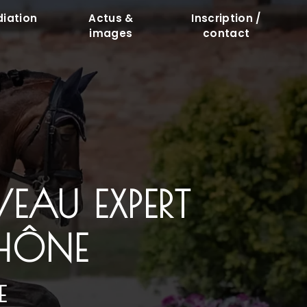
diation
Actus &
Inscription /
images
contact
EAU EXPERT
RHÔNE
E