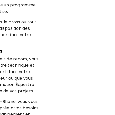
pose un programme
ise.
, le cross ou tout
disposition des
gner dans votre
s
els de renom, vous
tre technique et
pert dans votre
teur ou que vous
ormation Équestre
 de vos projets.
u-Rhône, vous vous
ptée à vos besoins
 rapidement et