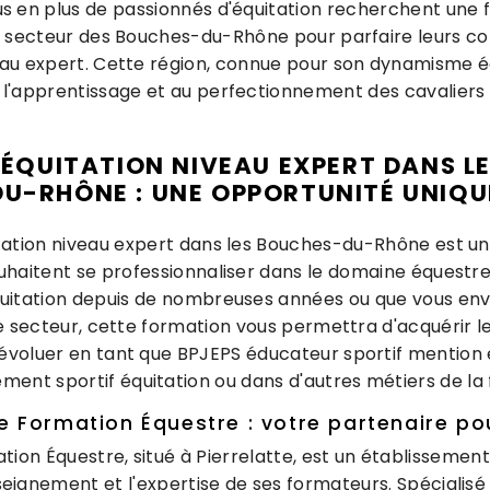
lus en plus de passionnés d'équitation recherchent une
e secteur des Bouches-du-Rhône pour parfaire leurs 
eau expert. Cette région, connue pour son dynamisme é
 l'apprentissage et au perfectionnement des cavaliers l
ÉQUITATION NIVEAU EXPERT DANS L
DU-RHÔNE : UNE OPPORTUNITÉ UNIQU
tation niveau expert dans les Bouches-du-Rhône est un
uhaitent se professionnaliser dans le domaine équestr
uitation depuis de nombreuses années ou que vous envi
e secteur, cette formation vous permettra d'acquérir
évoluer en tant que BPJEPS éducateur sportif mention 
ent sportif équitation ou dans d'autres métiers de la f
e Formation Équestre : votre partenaire po
tion Équestre, situé à Pierrelatte, est un établissemen
seignement et l'expertise de ses formateurs. Spécialisé