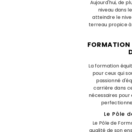
Aujourd'hui, de p
niveau dans l
atteindre le niv
terreau propice à
FORMATION 
La formation équi
pour ceux qui so
passionné d'éq
carrière dans c
nécessaires pour 
perfectionnem
Le Pôle d
Le Pôle de Forma
qualité de son en