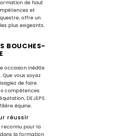
 formation de haut
compétences et
questre, offre un
es plus exigeants.
ES BOUCHES-
E
e occasion inédite
e. Que vous soyez
sagiez de faire
 les compétences
équitation, DEJEPS
ilière équine.
ur réussir
t reconnu pour la
 dans la formation