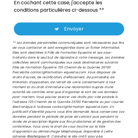
En cochant cette case, j'accepte les
conditions particulières ci-dessous **
Envoyer
** Les données personnelles communiquées sont nécessaires aux fins
de vous contacter et sont enregistrées dans un fichier informatisé.
Elles sont destinées à Pôle de Formation Équestre et ses sous-
traitants dans le seul but de répondre à votre message. Les données
collectées seront communiquées aux seuls destinataires suivants:
Pôle de Formation Équestre 725 Chemin de la Quarrée 26700
Pierrelatte contact@formation-equestre.com. Vous disposez de
droits d’accès, de rectification, d’effacement, de portabilité, de
limitation, d’opposition, de retrait de votre consentement à tout
moment et du droit d’introduire une réclamation auprès d’une
autorité de contrôle, ainsi que d’organiser le sort de vos données
post-mortem. Vous pouvez exercer ces droits par voie postale à
l'adresse 725 Chemin de la Quarrée 26700 Pierrelatte ou par courrier
électronique à l'adresse contact@formation-equestre.com. Un
justificatif d'identité pourra vous être demandé. Nous conservons vos
données pendant la période de prise de contact puis pendant la
durée de prescription légale aux fins probatoires et de gestion des
contentieux. Vous avez le droit de vous inscrire sur la liste
d'opposition au démarchage téléphonique, disponible à cette
adresse:
Bloctel.gouv.fr
. Consultez le site cnil.fr pour plus